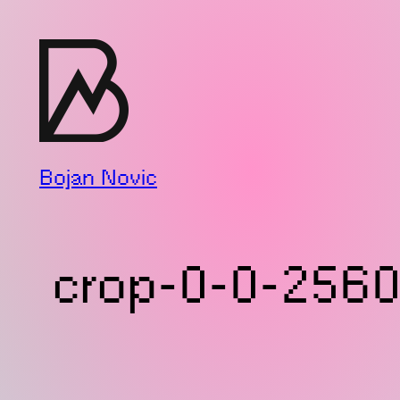
Zum
Inhalt
springen
Bojan Novic
crop-0-0-2560