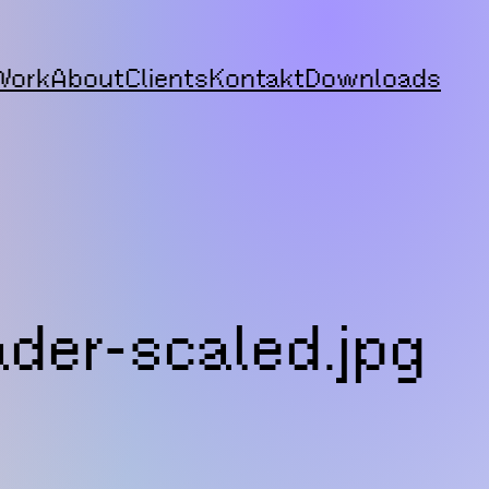
Work
About
Clients
Kontakt
Downloads
der-scaled.jpg