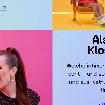
n ↗
Al
Klo
Welche intime
echt – und so
sind aus Netf
f
au