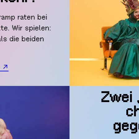
amp raten bei
e. Wir spielen:
ls die beiden
n ↗
Zwei 
ch
geg