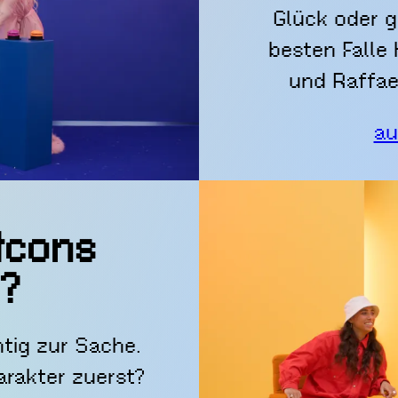
Glück oder g
besten Falle
und Raffae
au
Icons
?
htig zur Sache.
arakter zuerst?