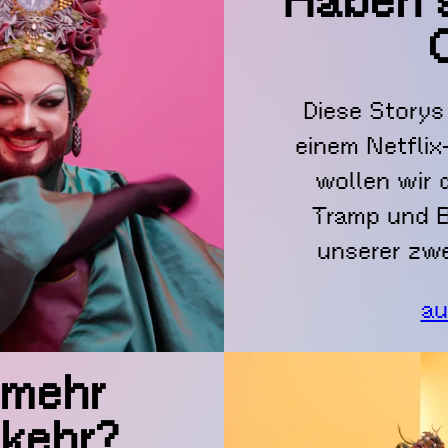
Haben s
Diese Storys
einem Netfli
wollen wir 
Tramp und B
unserer zwe
au
 mehr
kehr?